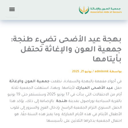
خطي
لى
لمحتوى
بهجة عيد الأضحى تضيء طنجة:
جمعية العون والإغاثة تحتفل
بأيتامها
بواسطة
adminmk
/
يونيو 21, 2025
في أجواء مفعمة بالبهجة والسعادة، نظمت
جمعية العون والإغاثة
حفل
عيد الأضحى المبارك
لأيتامها. وبهذا، استهلت الجمعية ثلاثة
أيام من الاحتفالات التي بدأت في 17 يونيو 2025 وستستمر حتى 19 يونيو
بالقرية السياحية بوراصول بمدينة
طنجة
. بالإضافة إلى ذلك، يؤكد هذا
الحفل السنوي التزام الجمعية الراسخ بإدخال الفرح والسرور إلى قلوب
الأطفال الأيتام في هذه الأيام المباركة. وما يميز هذه السنة حقًا، هو
احتفال الجمعية بذكراها الثلاثين على تأسيسها.