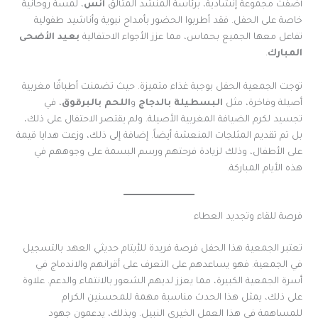
أضفت مجموعة إنشادية، برئاسة المنشد المتألق
أنس
، لمسة روحانية
خاصة على الحفل. فقد أطربوا الحضور بأمداح نبوية وأناشيد طفولية
تفاعل معها الجميع بحماس، مما عزز الأجواء الاحتفالية
بعيد الأضحى
المبارك
.
توجت الجمعية الحفل بوجبة غذاء متميزة. حيث تضمنت أطباقًا مغربية
أصيلة وفاخرة، مثل
البسطيلة بالدجاج
و
اللحم بالبرقوق
، في
تجسيد لكرم الضيافة المغربية الأصيلة. ولم يقتصر الاحتفال على ذلك،
بل تم تقديم المثلجات المنعشة أيضاً. إضافة إلى ذلك، وزعت هدايا قيمة
على الأطفال، وذلك لزيادة فرحتهم ورسم البسمة على وجوههم في
هذه الأيام المباركة.
فرصة للقاء وتجديد العطاء
تعتبر الجمعية هذا الحفل فرصة فريدة للأيتام حديثي العهد بالتسجيل
في الجمعية. فهو يساعدهم على التعرف على أقرانهم والاندماج في
أسرة الجمعية الكبيرة، مما يعزز لديهم الشعور بالانتماء والدعم. علاوة
على ذلك، يمثل هذا الحدث مناسبة مهمة للمحسنين الكرام
للمساهمة في هذا العمل الخيري النبيل. وبذلك، يدعمون جهود