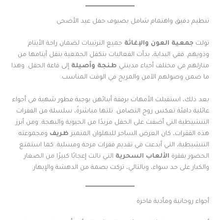
تنظيم دقيق واهتمام شامل بضيوف حفل عيد الأضحى
تولت
جمعية العون والإغاثة
جميع الترتيبات لضمان راحة الأيتام
وذويهم. ففي البداية، بدأت الفعاليات بتكفل الجمعية بنقل أيتامها من
منازلهم في مختلف أحياء مدينتي
طنجة وأصيلة
إلى قاعة الحفل. وهذا
ما ضمن وصولهم الآمن والمريح في الوقت المناسب.
بعد ذلك، استقبلت الأمهات برفقة أبنائهن بوجبة فطور شهية في أجواء
عائلية دافئة تعكس روح التضامن. تلتها مباشرةً، سلسلة من الفقرات
التنشيطية التي أضفت على الحفل مزيدًا من الحيوية والبهجة. ومن أبرز
هذه الفقرات، كان العرض الساحر للبهلوان المتميز
ظريف
ومجموعته
التنشيطية، التي أبدعت في تقديم فقرات مرحة ومسلية. كما استمتع
الحضور بفقرة
الألعاب السحرية
التي نالت إعجابًا كبيرًا من الصغار
والكبار على حد سواء، وبالتالي، تركت بصمة من الدهشة والإبهار.
أجواء روحانية ومأدبة فاخرة