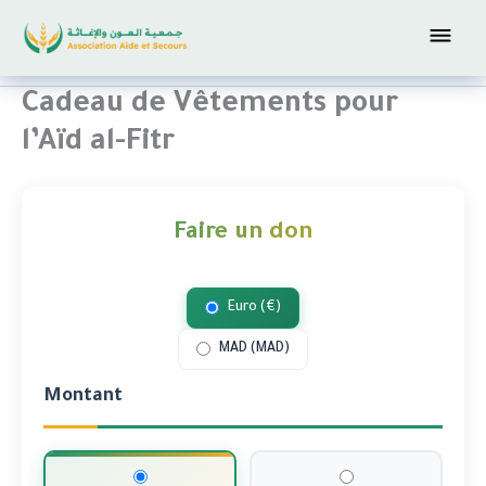
Aller
Association aide et secours
au
contenu
Cadeau de Vêtements pour
l’Aïd al-Fitr
Faire un don
Euro (€)
MAD (MAD)
Montant