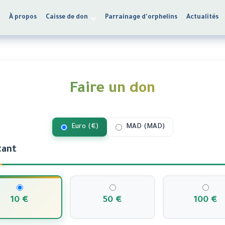
l
À propos
Caisse de don
Parrainage d'orphelins
Actualités
Faire un don
Euro (€)
MAD (MAD)
ant
10 €
50 €
100 €