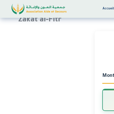
Aller
Accuei
au
contenu
Zakat al-Fitr
Mont